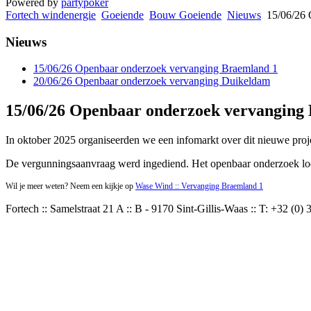
Powered by
partypoker
Fortech windenergie
Goeiende
Bouw Goeiende
Nieuws
15/06/26 
Nieuws
15/06/26 Openbaar onderzoek vervanging Braemland 1
20/06/26 Openbaar onderzoek vervanging Duikeldam
15/06/26 Openbaar onderzoek vervanging
In oktober 2025 organiseerden we een infomarkt over dit nieuwe pro
De vergunningsaanvraag werd ingediend. Het openbaar onderzoek loopt 
Wil je meer weten? Neem een kijkje op
Wase Wind :: Vervanging Braemland 1
Fortech :: Samelstraat 21 A :: B - 9170 Sint-Gillis-Waas :: T: +32 (0) 3