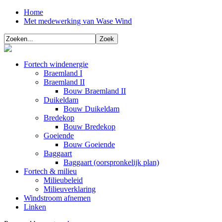
Home
Met medewerking van Wase Wind
Fortech windenergie
Braemland I
Braemland II
Bouw Braemland II
Duikeldam
Bouw Duikeldam
Bredekop
Bouw Bredekop
Goeiende
Bouw Goeiende
Baggaart
Baggaart (oorspronkelijk plan)
Fortech & milieu
Milieubeleid
Milieuverklaring
Windstroom afnemen
Linken